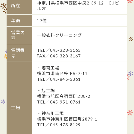
神奈川県横浜市西区中央2-39-12 C.Iビ
所在
ル2F
年商
17億
営業内
一般衣料クリーニング
容
電話番
TEL／045-328-3165
号
FAX／045-328-3167
・港南工場
横浜市港南区笹下5-7-11
TEL／045-845-5361
・旭工場
横浜市旭区今宿西町238-2
TEL／045-951-0761
工場
・神奈川工場
横浜市神奈川区菅田町2879-1
TEL／045-473-8199