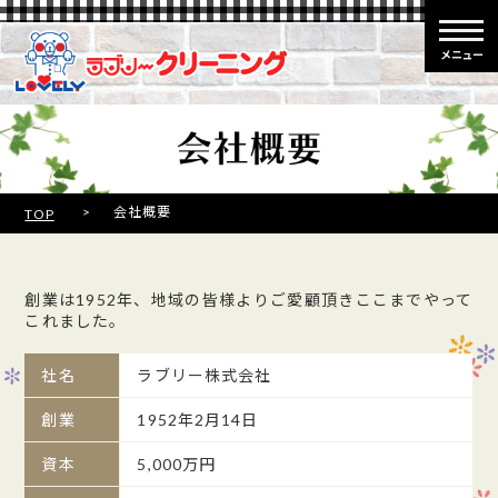
メニュー
>
会社概要
TOP
創業は1952年、地域の皆様よりご愛顧頂きここまでやって
これました。
社名
ラブリー株式会社
創業
1952年2月14日
資本
5,000万円