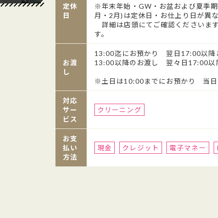
定休
※年末年始・GW・お盆および夏季期間
日
月・2月)は定休日・お仕上り日が異
詳細は店頭にてご確認くださいます
す。
13:00迄にお預かり 翌日17:00以
お渡
13:00以降のお渡し 翌々日17:00
し
※土日は10:00までにお預かり 当日
対応
サー
クリーニング
ビス
お支
払い
現金
クレジット
電子マネー
方法