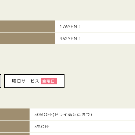
176YEN！
462YEN！
曜日サービス
金曜日
50%OFF(ドライ品５点まで)
5%OFF