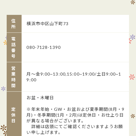
住
横浜市中区山下町73
所
電
話
080-7128-1390
番
号
営
業
月～金9:00~13:00,15:00~19:00/土日9:00~1
時
9:00
間
お盆・木曜日
定
※年末年始・GW・お盆および夏季期間(8月・9
休
月)・冬季期間(1月・2月)は定休日・お仕上り日
日
が異なる場合がございます。
詳細は店頭にてご確認くださいますようお願
い申し上げます。