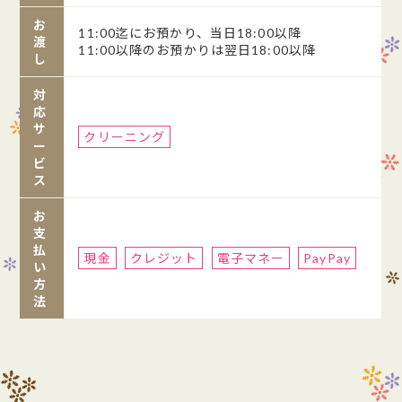
お
11:00迄にお預かり、当日18:00以降
渡
11:00以降のお預かりは翌日18:00以降
し
対
応
サ
クリーニング
ー
ビ
ス
お
支
払
現金
クレジット
電子マネー
PayPay
い
方
法